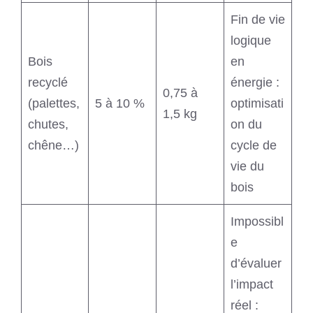
Fin de vie
logique
Bois
en
recyclé
énergie :
0,75 à
(palettes,
5 à 10 %
optimisati
1,5 kg
chutes,
on du
chêne…)
cycle de
vie du
bois
Impossibl
e
d’évaluer
l’impact
réel :