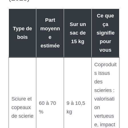
Ce que
Part
Sur un
ça
Type de
moyenn
sac de
signifie
bois
e
15 kg
pour
estimée
vous
Coproduit
s issus
des
scieries :
Sciure et
valorisati
60 à 70
9 à 10,5
copeaux
on
%
kg
de scierie
vertueus
e, impact