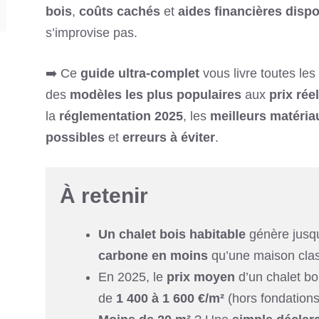
bois
,
coûts cachés
et
aides financières disp
s’improvise pas.
➡️ Ce
guide ultra-complet
vous livre toutes les 
des
modèles les plus populaires
aux
prix rée
la
réglementation 2025
, les
meilleurs matéria
possibles
et
erreurs à éviter
.
À retenir
Un chalet bois habitable
génère jusq
carbone en moins
qu’une maison clas
En 2025, le
prix moyen
d’un chalet bo
de
1 400 à 1 600 €/m²
(hors fondations