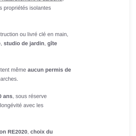
s propriétés isolantes
ruction ou livré clé en main,
e
,
studio de jardin
,
gîte
sitent même
aucun permis de
marches.
0 ans
, sous réserve
n longévité avec les
ion RE2020
,
choix du