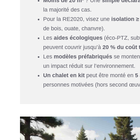
Moins de 20 m²
? Une
simple déclara
la majorité des cas.
Pour la RE2020, visez une
isolation 
de bois, ouate, chanvre).
Les
aides écologiques
(éco-PTZ, subv
peuvent couvrir jusqu’à
20 % du coût t
Les
modèles préfabriqués
se monten
un impact réduit sur l’environnement.
Un chalet en kit
peut être monté en
5
personnes motivées (hors second œuv