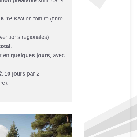
tion préalable
suffit dans
≥ 6 m².K/W
en toiture (fibre
entions régionales)
otal
.
t en
quelques jours
, avec
 à 10 jours
par 2
re).