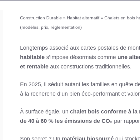
Construction Durable
»
Habitat alternatif
»
Chalets en bois h
(modèles, prix, réglementation)
Longtemps associé aux cartes postales de mon
habitable
s’impose désormais comme
une alte
et rentable
aux constructions traditionnelles.
En 2025, il séduit autant les familles en quête d
à la recherche d’un bien éco-performant et valor
À surface égale, un
chalet bois conforme à la
de 40 à 60 % les émissions de CO₂
par rappo
Son secret ? Un
matériau biosourcé
qui stocke