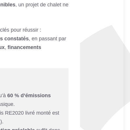
onibles
, un projet de chalet ne
clés pour réussir :
ls constatés
, en passant par
ux
,
financements
u’à
60 % d’émissions
sique.
is RE2020 livré monté est
).